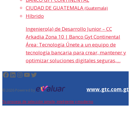
CIUDAD DE GUATEMALA
(Guatemala)
Híbrido
Ingeniero(a) de Desarrollo Junior – CC
Arkadia Zona 10 | Banco Gyt Continental
Área: Tecnología Únete a un equipo de
tecnología bancaria para crear, mantener y
optimizar soluciones digitales seguras,…
Facebook
LinkedIn
Instagram
YouTube
Twitter
www.gtc.com.gt
© 2026 Powered by
Tu proceso de selección simple, inteligente y moderno