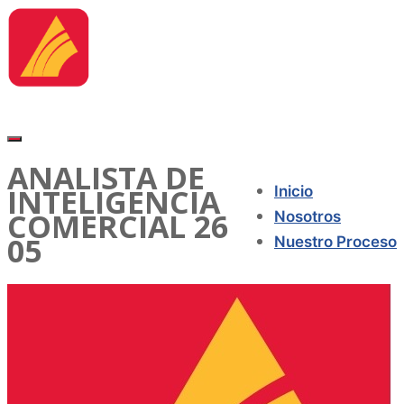
ANALISTA DE
INTELIGENCIA
Inicio
COMERCIAL 26
Nosotros
05
Nuestro Proceso