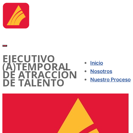
EJECUTIVO
(A)TEMPORAL
Inicio
DE ATRACCIÓN
Nosotros
DE TALENTO
Nuestro Proceso